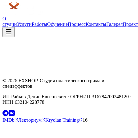
О
студии
Услуги
Работы
Обучение
Процесс
Контакты
Галерея
Проек
сериалы
2022
©
2026
FXSHOP. Студия пластического грима и
спецэффектов.
ИП Райков Денис Евгеньевич · ОГРНИП 316784700248120 ·
ИНН 632104228778
IMDb
Лекториум
Kryolan Training
16+