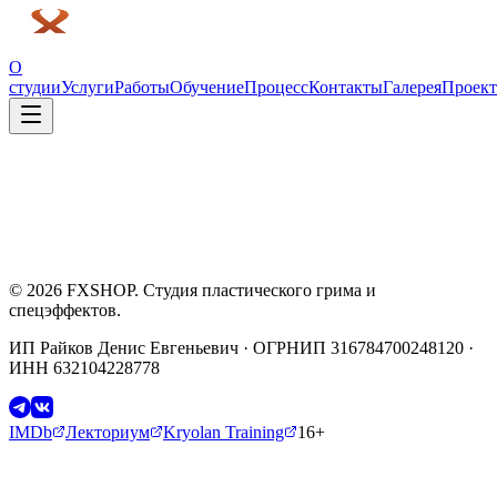
О
студии
Услуги
Работы
Обучение
Процесс
Контакты
Галерея
Проек
кино
2021
©
2026
FXSHOP. Студия пластического грима и
спецэффектов.
ИП Райков Денис Евгеньевич · ОГРНИП 316784700248120 ·
ИНН 632104228778
IMDb
Лекториум
Kryolan Training
16+